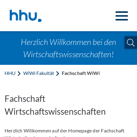
Zum Inhalt springen
Zur Suche springen
Herzlich Willkommen bei den
Wirtschaftswissenschaften!
HHU
WiWi Fakultät
Fachschaft WiWi
Fachschaft
Wirtschaftswissenschaften
Herzlich Willkommen auf der Homepage der Fachschaft